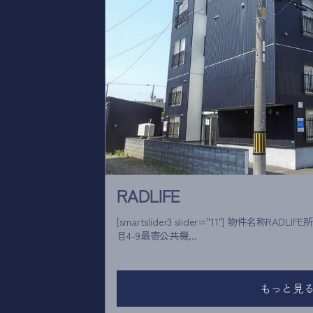
RADLIFE
[smartslider3 slider="11"] 物件名称RADLIFE所在地札幌市白石区白石中央1条4丁
目4-9最寄公共機…
もっと見