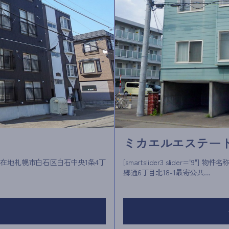
ミカエルエステー
[smartslider3 slider="9"] 物件名称ミカエルエステート１所在地札幌市白石区本
郷通6丁目北18-1最寄公共…
る