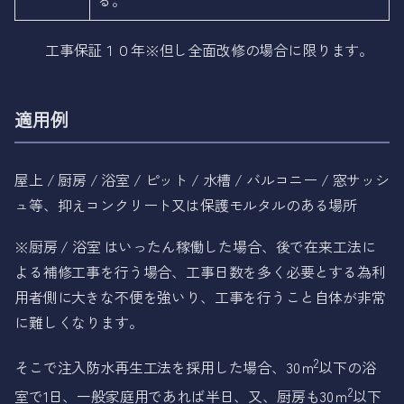
る。
工事保証１０年
※但し全面改修の場合に限ります。
適用例
屋上 / 厨房 / 浴室 / ピット / 水槽 / バルコニー / 窓サッシ
ュ等、抑えコンクリート又は保護モルタルのある場所
※厨房 / 浴室 はいったん稼働した場合、後で在来工法に
よる補修工事を行う場合、工事日数を多く必要とする為利
用者側に大きな不便を強いり、工事を行うこと自体が非常
に難しくなります。
2
そこで注入防水再生工法を採用した場合、30ｍ
以下の浴
2
室で1日、一般家庭用であれば半日、又、厨房も30ｍ
以下