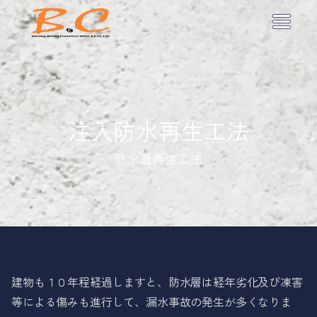
注入防水再生工法
防水層再生工法
建物も１０年程経過しますと、防水層は経年劣化及び凍害
等による傷みも進行して、漏水事故の発生が多くなりま