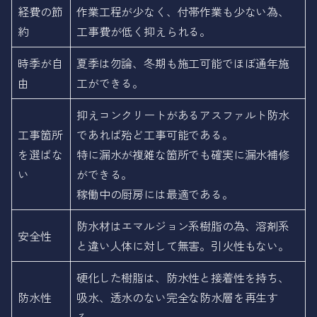
経費の節
作業工程が少なく、付帯作業も少ない為、
約
工事費が低く抑えられる。
時季が自
夏季は勿論、冬期も施工可能でほぼ通年施
由
工ができる。
抑えコンクリートがあるアスファルト防水
工事箇所
であれば殆ど工事可能である。
を選ばな
特に漏水が複雑な箇所でも確実に漏水補修
い
ができる。
稼働中の厨房には最適である。
防水材はエマルジョン系樹脂の為、溶剤系
安全性
と違い人体に対して無害。引火性もない。
硬化した樹脂は、防水性と接着性を持ち、
防水性
吸水、透水のない完全な防水層を再生す